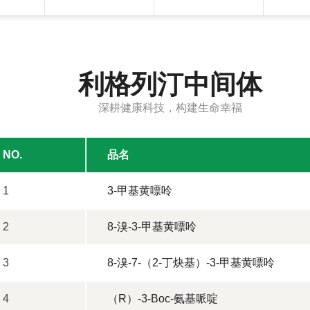
利格列汀中间体
深耕健康科技，构建生命幸福
NO.
品名
1
3-甲基黄嘌呤
2
8-溴-3-甲基黄嘌呤
3
8-溴-7-（2-丁炔基）-3-甲基黄嘌呤
4
（R）-3-Boc-氨基哌啶