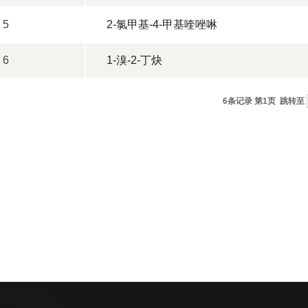
5
2-氯甲基-4-甲基喹唑啉
6
1-溴-2-丁炔
6条记录 第1页
跳转至