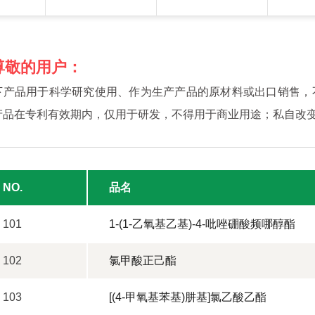
尊敬的用户：
下产品用于科学研究使用、作为生产产品的原材料或出口销售，
产品在专利有效期内，仅用于研发，不得用于商业用途；私自改
NO.
品名
101
1-(1-乙氧基乙基)-4-吡唑硼酸频哪醇酯
102
氯甲酸正己酯
103
[(4-甲氧基苯基)肼基]氯乙酸乙酯