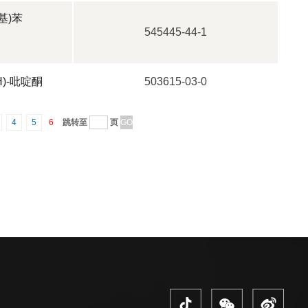
啶基)苯
545445-44-1
1H)-吡啶酮
503615-03-0
4
5
6
跳转至
页