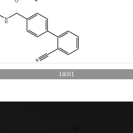
【
返回
】